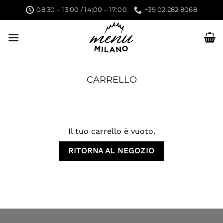
Skip
08:30 – 13:00 / 14:00 – 17:00
+39 02 282 8068
to
content
CARRELLO
Il tuo carrello è vuoto.
RITORNA AL NEGOZIO