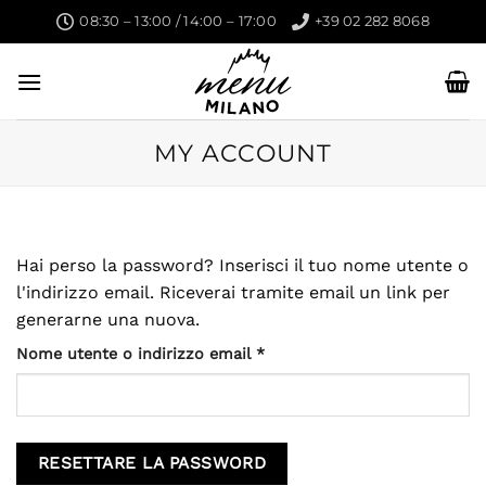
Skip
08:30 – 13:00 / 14:00 – 17:00
+39 02 282 8068
to
content
MY ACCOUNT
Hai perso la password? Inserisci il tuo nome utente o
l'indirizzo email. Riceverai tramite email un link per
generarne una nuova.
Richiesto
Nome utente o indirizzo email
*
RESETTARE LA PASSWORD