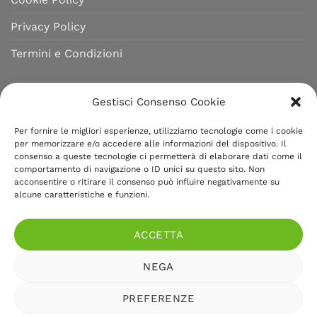
Privacy Policy
Termini e Condizioni
MENU MILANO
Gestisci Consenso Cookie
Menu Milano è un marchio di Fototecnica Garufi,
Per fornire le migliori esperienze, utilizziamo tecnologie come i cookie
per memorizzare e/o accedere alle informazioni del dispositivo. Il
azienda presente sul mercato italiano ed estero da
consenso a queste tecnologie ci permetterà di elaborare dati come il
oltre 40 anni. Produce articoli cartotecnici per il
comportamento di navigazione o ID unici su questo sito. Non
acconsentire o ritirare il consenso può influire negativamente su
settore food garantendo qualità e finiture artigianali.
alcune caratteristiche e funzioni.
Partita IVA e C.F.: 02531770150
ACCETTA
NEGA
Visa
PayPal
Stripe
MasterCard
Bank
Transfer
PREFERENZE
CHI SIAMO
PORTFOLIO
PERSONALIZZAZIONI
CONTATTI