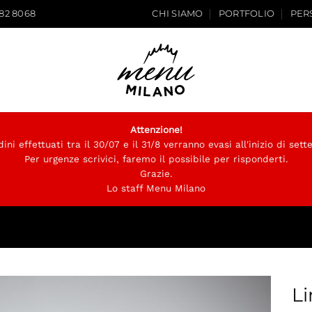
282 8068
CHI SIAMO
PORTFOLIO
PER
Attenzione!
dini effettuati tra il 30/07 e il 31/8 verranno evasi all'inizio di set
Per urgenze scrivici, faremo il possibile per risponderti.
Grazie.
Lo staff Menu Milano
Li