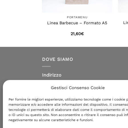
PORTAMENU
Li
Linea Barbecue – Formato A5
21,60
€
DOVE SIAMO
Indirizzo
Via Nicola D’Apulia, 15/A
Gestisci Consenso Cookie
20125 Milano (MI)
Per fornire le migliori esperienze, utilizziamo tecnologie come i cookie 
Orari
memorizzare e/o accedere alle informazioni del dispositivo. Il consens
Lunedì / Venerdì
tecnologie ci permetterà di elaborare dati come il comportamento di n
o ID unici su questo sito. Non acconsentire o ritirare il consenso può inf
08:30 – 13:00 / 14:00 – 17:00
negativamente su alcune caratteristiche e funzioni.
Sabato e Domenica chiuso.