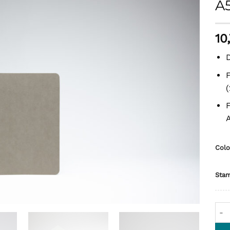
A
10
D
F
(
F
A
Colo
Stam
Line