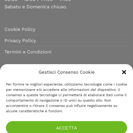
Sabato e Domenica chiuso.
Cookie Policy
Privacy Policy
Termini e Condizioni
MENU MILANO
Gestisci Consenso Cookie
Menu Milano è un marchio di Fototecnica Garufi,
Per fornire le migliori esperienze, utilizziamo tecnologie come i cookie
per memorizzare e/o accedere alle informazioni del dispositivo. Il
azienda presente sul mercato italiano ed estero da
consenso a queste tecnologie ci permetterà di elaborare dati come il
oltre 40 anni. Produce articoli cartotecnici per il
comportamento di navigazione o ID unici su questo sito. Non
acconsentire o ritirare il consenso può influire negativamente su
settore food garantendo qualità e finiture artigianali.
alcune caratteristiche e funzioni.
Partita IVA e C.F.: 02531770150
ACCETTA