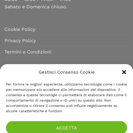
Sabato e Domenica chiuso.
Cookie Policy
Privacy Policy
Termini e Condizioni
MENU MILANO
Gestisci Consenso Cookie
Menu Milano è un marchio di Fototecnica Garufi,
Per fornire le migliori esperienze, utilizziamo tecnologie come i cookie
per memorizzare e/o accedere alle informazioni del dispositivo. Il
azienda presente sul mercato italiano ed estero da
consenso a queste tecnologie ci permetterà di elaborare dati come il
oltre 40 anni. Produce articoli cartotecnici per il
comportamento di navigazione o ID unici su questo sito. Non
acconsentire o ritirare il consenso può influire negativamente su
settore food garantendo qualità e finiture artigianali.
alcune caratteristiche e funzioni.
Partita IVA e C.F.: 02531770150
ACCETTA